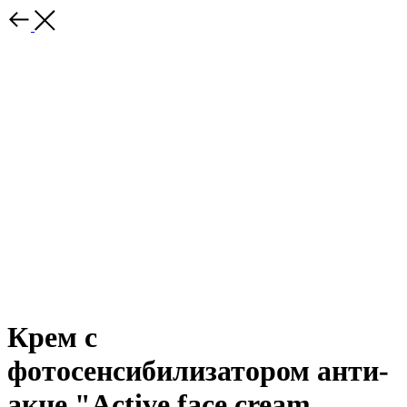
Крем с
фотосенсибилизатором анти-
акне "Active face cream