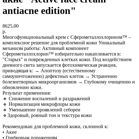
antiacne edition"
8625,00
р.
Многофункциональный крем с Сферометаллохлорином™ –
комплексное решение для проблемной кожи Уникальный
механизм работы: Активный компонент
Сферометаллохлорин™ избирательно накапливается в:
"Старых" и поврежденных клетках кожи. Под воздействием
дневного света запускается фотохимическая реакция,
приводящая к: → Апоптозу (естественному
самоуничтожению) дефектных клеток → Устранению
болезнетворных микроорганизмов → Глубокому очищению и
обновлению кожи.
Результат применения:
🔹 Снижение воспалений и раздражений
🔹 Нормализация микрофлоры кожи
🔹 Уменьшение проявлений себореи
🔹Здоровый, ровный тон и текстура кожи
Рекомендован для проблемной кожи, склонной к:
• Акне
• Грибковым поражениям